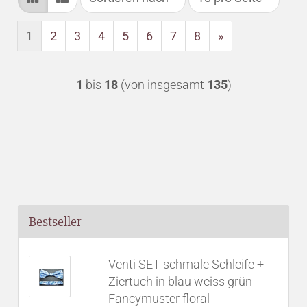
1
2
3
4
5
6
7
8
»
1
bis
18
(von insgesamt
135
)
Bestseller
Venti SET schmale Schleife +
Ziertuch in blau weiss grün
Fancymuster floral