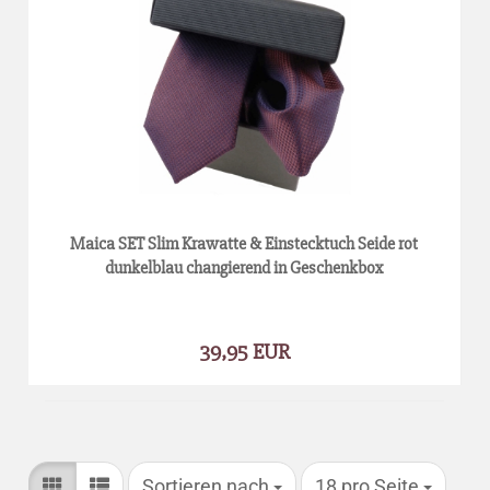
Maica SET Slim Krawatte & Einstecktuch Seide rot
dunkelblau changierend in Geschenkbox
39,95 EUR
Sortieren nach
pro Seite
Sortieren nach
18 pro Seite