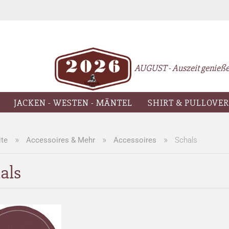
Lieferl
AUGUST - Auszeit genießen
JACKEN - WESTEN - MÄNTEL
SHIRT & PULLOVER
»
»
»
ite
Accessoires & Mehr
Accessoires
Schals
als