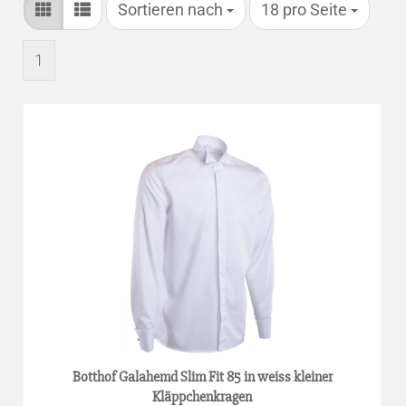
Sortieren nach
pro Seite
Sortieren nach
18 pro Seite
1
Botthof Galahemd Slim Fit 85 in weiss kleiner
Kläppchenkragen