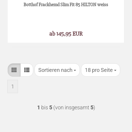
Botthof Frackhemd Slim Fit 85 HILTON weiss
ab 145,95 EUR
Sortieren nach
pro Seite
Sortieren nach
18 pro Seite
1
1
bis
5
(von insgesamt
5
)