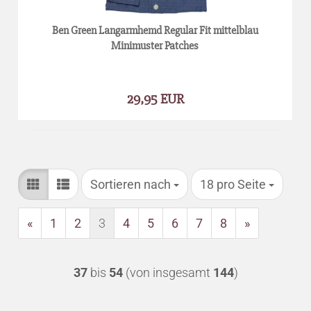
Ben Green Langarmhemd Regular Fit mittelblau
Minimuster Patches
29,95 EUR
Sortieren nach
pro Seite
Sortieren nach
18 pro Seite
«
1
2
3
4
5
6
7
8
»
37
bis
54
(von insgesamt
144
)