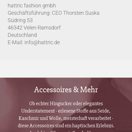
hattric fashion gmbh
Geschäftsführung: CEO Thorsten Suska
Südring 53
46342 Velen-Ramsdorf
Deutschland
E-Mail: info@hattric.de
Accessoires & Mehr
Ob echter Hingucker oder elegantes
Understatement - erlesene Stoffe aus Seide,
Kaschmir und Wolle, meisterhaft verarbeitet -
diese Accessoires sind ein haptischen Erlebnis.