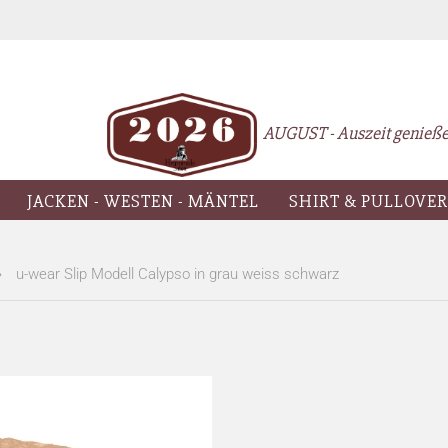
Lieferl
AUGUST - Auszeit genießen
JACKEN - WESTEN - MÄNTEL
SHIRT & PULLOVER
»
u-wear Slip Modell Calypso in grau weiss schwarz