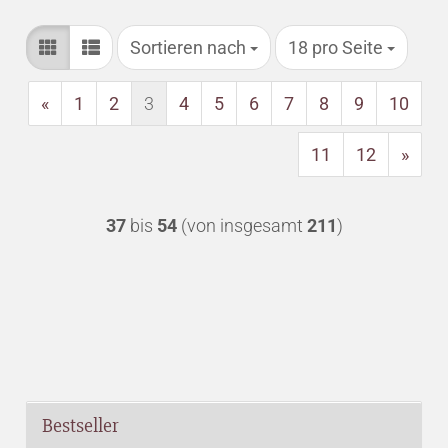
Sortieren nach
pro Seite
Sortieren nach
18 pro Seite
«
1
2
3
4
5
6
7
8
9
10
11
12
»
37
bis
54
(von insgesamt
211
)
Bestseller