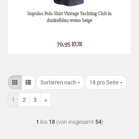
Impulso Polo Shirt Vintage Yachting Club in
dunkelblau weiss beige
79,95 EUR
Sortieren nach
pro Seite
Sortieren nach
18 pro Seite
1
2
3
»
1
bis
18
(von insgesamt
54
)